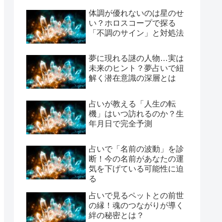
体調が優れないのは星のせ
い？ホロスコープで探る
「不調のサイン」と対処法
夢に現れる謎の人物…実は
未来のヒント？夢占いで紐
解く潜在意識の深層とは
占いが教える「人生の転
機」はいつ訪れるのか？生
年月日で完全予測
占いで「名前の波動」を診
断！今の名前があなたの運
気を下げている可能性に迫
る
占いで見るペットとの前世
の縁！魂のつながりが導く
絆の秘密とは？