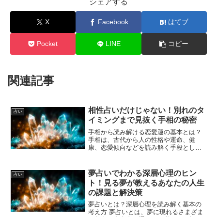
シェアする
X
Facebook
はてブ
Pocket
LINE
コピー
関連記事
相性占いだけじゃない！別れのタ
占い
イミングまで見抜く手相の秘密
手相から読み解ける恋愛運の基本とは？
手相は、古代から人の性格や運命、健
康、恋愛傾向などを読み解く手段として
使われてきました。特に恋愛運に関して
は、手のひらに刻まれた線や丘（盛り上
がった部分）から多くの情報を得ること
夢占いでわかる深層心理のヒン
占い
ができます。恋愛における...
ト！見る夢が教えるあなたの人生
の課題と解決策
夢占いとは？深層心理を読み解く基本の
考え方 夢占いとは、夢に現れるさまざま