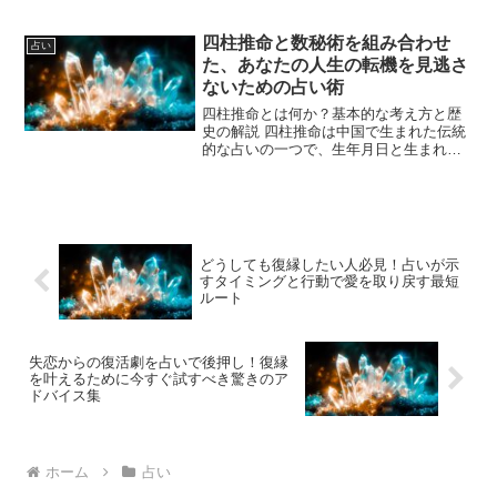
の奥深くにあるメッセージやエネルギー
を読み解くことを目的としています。こ
れは霊的な視点や魂のレベルでの気づき
四柱推命と数秘術を組み合わせ
占い
を重視し、現実の出来事や...
た、あなたの人生の転機を見逃さ
ないための占い術
四柱推命とは何か？基本的な考え方と歴
史の解説 四柱推命は中国で生まれた伝統
的な占いの一つで、生年月日と生まれた
時間を基にその人の運勢や性格、人生の
流れを読み解く方法です。名前の「四
柱」とは、生年・生月・生日・生時の四
つの柱を指し、それぞれに...
どうしても復縁したい人必見！占いが示
すタイミングと行動で愛を取り戻す最短
ルート
失恋からの復活劇を占いで後押し！復縁
を叶えるために今すぐ試すべき驚きのア
ドバイス集
ホーム
占い