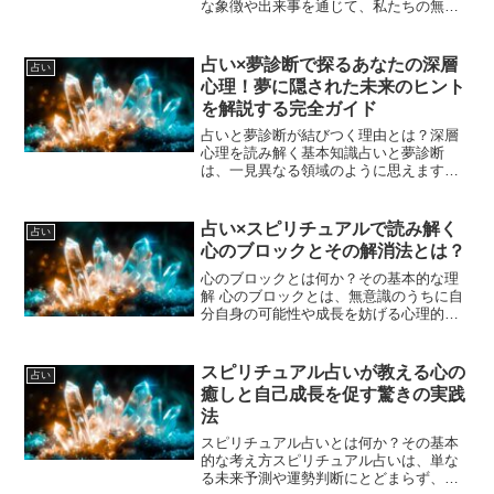
な象徴や出来事を通じて、私たちの無意
識や深層心理を理解しようとする方法で
す。人は眠っている間、普段意識できな
い心の奥底の感情や思考が夢となって現
占い×夢診断で探るあなたの深層
占い
れます。夢占いはこれら...
心理！夢に隠された未来のヒント
を解説する完全ガイド
占いと夢診断が結びつく理由とは？深層
心理を読み解く基本知識占いと夢診断
は、一見異なる領域のように思えます
が、どちらも人間の内面や未来に対する
ヒントを探るための重要な手法です。占
いは星座やカード、手相などを通じて人
占い×スピリチュアルで読み解く
占い
生の運勢や性格の傾向を読み解...
心のブロックとその解消法とは？
心のブロックとは何か？その基本的な理
解 心のブロックとは、無意識のうちに自
分自身の可能性や成長を妨げる心理的な
障壁や制限のことを指します。これは過
去の経験やトラウマ、固定観念、自己否
定的な思考などによって形成され、心の
スピリチュアル占いが教える心の
占い
中に「できない」「自分...
癒しと自己成長を促す驚きの実践
法
スピリチュアル占いとは何か？その基本
的な考え方スピリチュアル占いは、単な
る未来予測や運勢判断にとどまらず、心