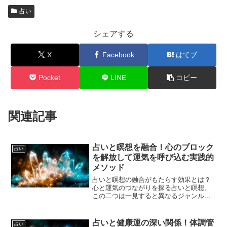
占い
シェアする
X
Facebook
はてブ
Pocket
LINE
コピー
関連記事
占いと瞑想を融合！心のブロック
占い
を解放して運気を呼び込む実践的
メソッド
占いと瞑想の融合がもたらす効果とは？
心と運気のつながりを探る占いと瞑想、
この二つは一見すると異なるジャンルの
ように思えますが、実は深く結びついて
います。占いは未来や運勢を知るツール
として、多くの人に親しまれてきまし
占いと健康運の深い関係！体調管
占い