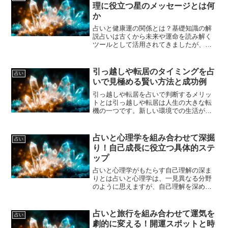
た。一方、瞑想は心を静め内...
理に役立つ星のメッセージとは何
か
占いと健康運の関係とは？基礎知識の解
説占いは古くから未来や運命を読み解く
ツールとして活用されてきましたが、実
は健康運とも深い関係があることをご存
知でしょうか。健康運とは、その人の体
調や心身のバランスに影響を与える運気
引っ越しや転居のタイミングを占
占い
の流れを指します。占いは...
いで見極める賢い方法と成功例
引っ越しや転居を占いで判断するメリッ
トとは引っ越しや転居は人生の大きな転
機の一つです。新しい環境での生活がう
まくいくかどうかは、運気やタイミング
に大きく左右されることがあります。そ
んなとき、占いを活用することで引っ越
占いと心理学を組み合わせて深掘
占い
しのタイミングや場所選び...
り！自己成長に役立つ具体的ステ
ップ
占いと心理学がもたらす自己理解の深ま
りとは占いと心理学は、一見異なる分野
のように思えますが、自己理解を深める
という点で非常に親和性があります。占
いは未来や運命の指針として利用される
ことが多いですが、その背景には人間の
占いと旅行を組み合わせて運気を
占い
性格や心理状態の分析が隠...
劇的に変える！開運スポットと時