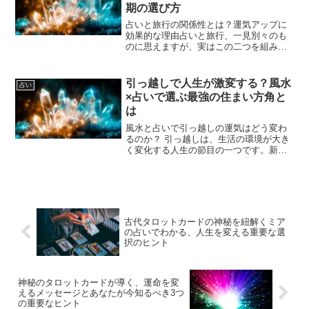
期の選び方
占いと旅行の関係性とは？運気アップに
効果的な理由占いと旅行、一見別々のも
のに思えますが、実はこの二つを組み合
わせることで運気を大きくアップさせる
効果が期待できます。占いは人の運勢や
運気の流れを読み解くものであり、旅行
引っ越しで人生が激変する？風水
占い
は環境や場所を変えること...
×占いで選ぶ最強の住まい方角と
は
風水と占いで引っ越しの運気はどう変わ
るのか？ 引っ越しは、生活の環境が大き
く変化する人生の節目の一つです。新し
い場所に住むということは、ただ単に建
物が変わるだけではなく、風水や占いの
観点から見ると、その人の運気全体にも
大きな影響を与える重要...
古代タロットカードの神秘を紐解くミア
の占いでわかる、人生を変える重要な選
択のヒント
神秘のタロットカードが導く、運命を変
えるメッセージとあなたが今知るべき3つ
の重要なヒント