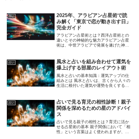
2025年、アラビアン占星術で読
占い
み解く「東京で恋が動き出す日」
完全ガイド
アラビアン占星術とは？西洋占星術との
違いとその神秘的な魅力アラビアン占星
術は、中世アラビアで発展を遂げた神秘
的な占星術体系です。もともとはギリシ
ャやローマの占星術をベースにしつつ
も、独自の天文観測と哲学、そして神秘
風水と占いを組み合わせて運気を
占い
思想が融合されて生まれまし...
爆上げする部屋のレイアウト術
風水と占いの基本知識：運気アップの仕
組みとは 風水と占いは、古くから人々の
生活に根付いた運気や運勢を良くするた
めの知恵です。風水は環境のエネルギー
の流れを整えることで運気を上げる方法
であり、占いは個人の運勢や運命を読み
占いで見る育児の相性診断！親子
占い
解くことで、適切な行動...
関係を深めるための星のアドバイ
ス
占いで見る親子の相性とは？育児に活か
せる占星術の基本 親子関係において「相
性」という言葉はよく使われますが、そ
れを占いの観点から見たとき、どのよう