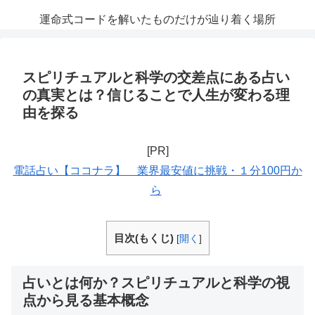
運命式コードを解いたものだけが辿り着く場所
スピリチュアルと科学の交差点にある占い
の真実とは？信じることで人生が変わる理
由を探る
[PR]
電話占い【ココナラ】 業界最安値に挑戦・１分100円か
ら
目次(もくじ)
[
開く
]
占いとは何か？スピリチュアルと科学の視
点から見る基本概念