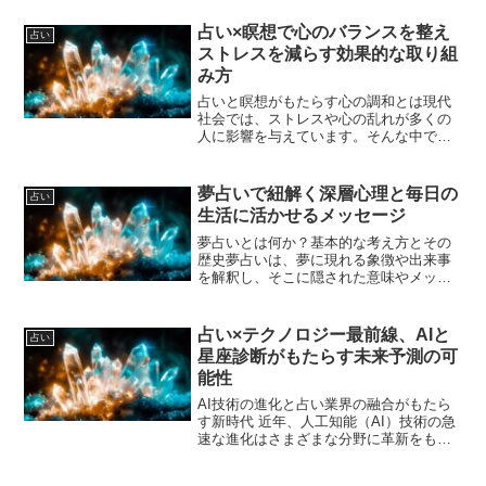
に解釈できるのでしょうか。育児におい
て、親が子どもの性格や傾向を理解する
占い×瞑想で心のバランスを整え
占い
ことは非常に重要です。...
ストレスを減らす効果的な取り組
み方
占いと瞑想がもたらす心の調和とは現代
社会では、ストレスや心の乱れが多くの
人に影響を与えています。そんな中で注
目されているのが、占いと瞑想の組み合
わせによる心の調和です。占いは未来や
現在の自分の状態を客観的に知る手段と
夢占いで紐解く深層心理と毎日の
占い
して昔から親しまれてきま...
生活に活かせるメッセージ
夢占いとは何か？基本的な考え方とその
歴史夢占いは、夢に現れる象徴や出来事
を解釈し、そこに隠された意味やメッセ
ージを読み解く方法です。古代から人々
は夢に特別な力が宿ると考え、未来予知
や心の声を知る手段として夢を重視して
占い×テクノロジー最前線、AIと
占い
きました。たとえば古代エ...
星座診断がもたらす未来予測の可
能性
AI技術の進化と占い業界の融合がもたら
す新時代 近年、人工知能（AI）技術の急
速な進化はさまざまな分野に革新をもた
らしています。占い業界も例外ではな
く、伝統的な占術とAIの融合によって新