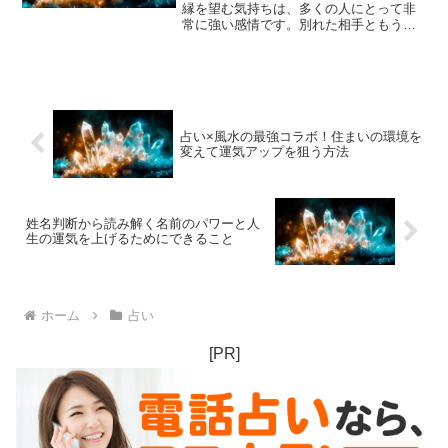
縁を望む気持ちは、多くの人にとって非
常に強い感情です。別れた相手ともう一
度やり直したいという願いは、時に深い
後悔や未練を伴い、心の中で大きな葛藤
を生み出します。そんなときに頼りたく
なるのが占いです。占いは...
占い×風水の最強コラボ！住まいの環境を
変えて運気アップを狙う方法
姓名判断から読み解く名前のパワーと人
生の運気を上げるためにできること
ホーム
占い
[PR]