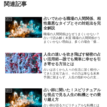
関連記事
占いでわかる職場の人間関係、相
占い
性最悪なタイプとその対処法を完
全解説
職場の人間関係はなぜうまくいかない？
占いで読み解く本質 職場の人間関係がう
まくいかない理由は、多くの場合「価値
観の違い」や「コミュニケーションのズ
レ」によるものです。しかし、それだけ
では説明しきれない複雑な要素も隠れて
人生の迷いを吹き飛ばす秘密の占
占い
います。占いの観点から...
い活用術―誰でも簡単に幸せを引
き寄せる方法とは
占いは古くから人々の生活に深く根付い
てきた文化であり、その力は単なる未来
予測に留まらず、人生の指針や心の支え
として多くの人に利用されています。占
いが持つ力の基本は、「見えないものを
形にする」ことにあります。つまり、目
占い師に聞いた！スピリチュアル
占い
に見えない未来や心の奥底...
な視点で見る人生の転機とその乗
り越え方
占い師が語るスピリチュアルな転機とは