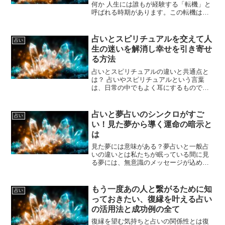
何か 人生には誰もが経験する「転機」と
呼ばれる時期があります。この転機は、
人生の流れが大きく変わる節目として捉
えられ、多くの場合、スピリチュアルな
視点で深い意味が込められていると考え
占いとスピリチュアルを交えて人
占い
られています。占い師た...
生の迷いを解消し幸せを引き寄せ
る方法
占いとスピリチュアルの違いと共通点と
は？ 占いやスピリチュアルという言葉
は、日常の中でもよく耳にするものです
が、その違いを明確に理解している人は
少ないかもしれません。まず、占いは
「データ」と「体系化された技法」に基
占いと夢占いのシンクロがすご
占い
づいて未来や運命を読み解く...
い！見た夢から導く運命の暗示と
は
見た夢には意味がある？夢占いと一般占
いの違いとは私たちが眠っている間に見
る夢には、無意識のメッセージが込めら
れているとされています。夢占いとは、
そうした夢の内容を解釈し、未来のヒン
トや現在の心理状態を読み取る占術で
もう一度あの人と繋がるために知
占い
す。これに対して、一般的な...
っておきたい、復縁を叶える占い
の活用法と成功例の全て
復縁を望む気持ちと占いの関係性とは復