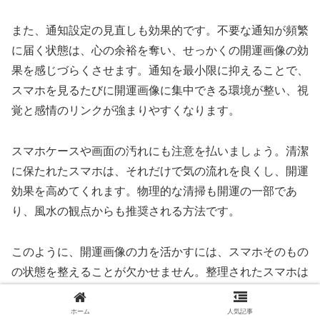
また、通知設定の見直しも効果的です。不要な通知が頻繁
に届く状態は、心の余裕を奪い、せっかくの開運画像の効
果を感じづらくさせます。通知を最小限に抑えることで、
スマホを見るたびに開運画像に集中できる環境が整い、視
覚と感情のリンクが強まりやすくなります。
スマホケースや画面の汚れにも注意を払いましょう。清潔
に保たれたスマホは、それだけで気の流れを良くし、開運
効果を高めてくれます。物理的な清掃も開運の一部であ
り、風水の観点からも推奨される方法です。
このように、開運画像の力を活かすには、スマホそのもの
の状態を整えることが欠かせません。整理されたスマホは
まるで神聖な祭壇のように、運気を受け取りやすい状態に
整えられた場所となります。開運画像をただ設定するだけ
ホーム
人気記事