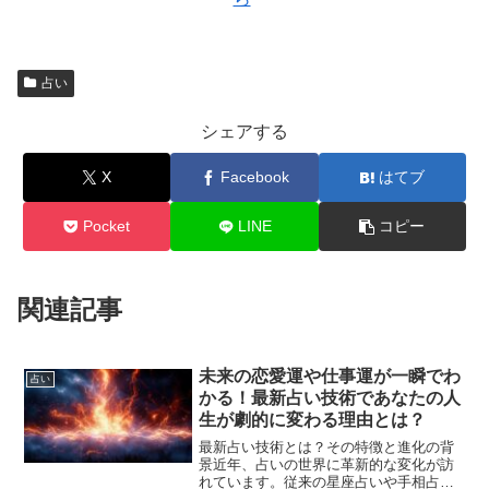
占い
シェアする
X
Facebook
はてブ
Pocket
LINE
コピー
関連記事
未来の恋愛運や仕事運が一瞬でわ
占い
かる！最新占い技術であなたの人
生が劇的に変わる理由とは？
最新占い技術とは？その特徴と進化の背
景近年、占いの世界に革新的な変化が訪
れています。従来の星座占いや手相占い