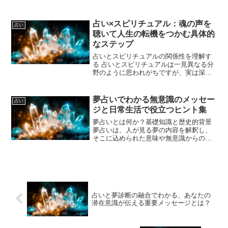
来を予見したり、現在の状況を深く理解
するために使われてきました。大アルカ
ナ22枚と小アルカナ56枚に分かれてお
占い×スピリチュアル：魂の声を
占い
り、それぞれが独自の...
聴いて人生の転機をつかむ具体的
なステップ
占いとスピリチュアルの関係性を理解す
る 占いとスピリチュアルは一見異なる分
野のように思われがちですが、実は深く
結びついています。占いは未来や運命、
人生の方向性を示すためのツールとして
利用される一方、スピリチュアルは目に
夢占いでわかる無意識のメッセー
占い
見えない魂やエネルギー...
ジと日常生活で役立つヒント集
夢占いとは何か？基礎知識と歴史的背景
夢占いは、人が見る夢の内容を解釈し、
そこに込められた意味や無意識からのメ
ッセージを読み解く占術です。古代から
人類は夢に特別な意味を見出してきまし
た。古代エジプトやバビロニアでは、夢
は神からの啓示として重...
占いと夢診断の融合でわかる、あなたの
潜在意識が伝える重要メッセージとは？