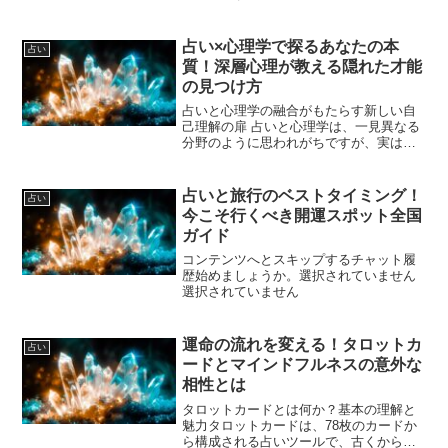
などの伝統的な方法に加え、AIやビッグ
データ、心理学などの最新技術が融合し
た「最新占い技術」が登場しました。こ
占い×心理学で探るあなたの本
占い
れにより、これまで以上...
質！深層心理が教える隠れた才能
の見つけ方
占いと心理学の融合がもたらす新しい自
己理解の扉 占いと心理学は、一見異なる
分野のように思われがちですが、実は両
者を組み合わせることで、より深い自己
理解が可能になります。占いは未来予測
や性格診断などで知られていますが、心
占いと旅行のベストタイミング！
占い
理学の知見を取り入れる...
今こそ行くべき開運スポット全国
ガイド
コンテンツへとスキップするチャット履
歴始めましょうか。選択されていません
選択されていません
運命の流れを変える！タロットカ
占い
ードとマインドフルネスの意外な
相性とは
タロットカードとは何か？基本の理解と
魅力タロットカードは、78枚のカードか
ら構成される占いツールで、古くから未