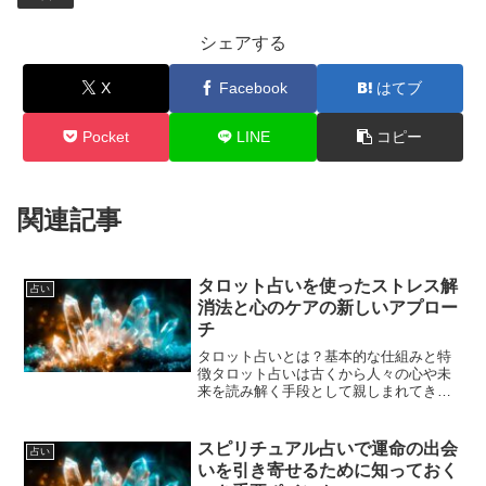
シェアする
X
Facebook
はてブ
Pocket
LINE
コピー
関連記事
タロット占いを使ったストレス解
占い
消法と心のケアの新しいアプロー
チ
タロット占いとは？基本的な仕組みと特
徴タロット占いは古くから人々の心や未
来を読み解く手段として親しまれてきま
した。タロットカードは主に78枚のカー
ドで構成されており、その中には大アル
カナ22枚と小アルカナ56枚があります。
スピリチュアル占いで運命の出会
占い
大アルカナは人生の...
いを引き寄せるために知っておく