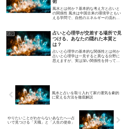
術
風水とは何か？基本的な考え方と占いと
の関係性 風水は中国古来の環境学ともい
える学問で、自然のエネルギーの流れを
利用して運気を整える方法です。家や土
地の形状、方角、配置などを観察し、良
い気（気の流れ）を取り入れることで、
占いと心理学が交差する場所で見
占い
健康や金運、恋愛運など...
つける、あなたの隠れた本質と
は？
占いと心理学の基本的な関係性とは何か
占いと心理学は一見すると異なる分野に
思えますが、実は深い関係性を持ってい
ます。占いは未来予知や運勢の解析を通
して個人の人生に示唆を与えます。一
方、心理学は人間の心の動きや行動の仕
組みを科学的に研究する学問...
風水と占いを取り入れて家の運気を劇的
に変える方法を徹底解説
やりたいことがわからないあなたへ―占
いで見つける「天職」と「人生の使命」