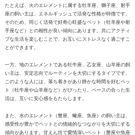
たとえば、火のエレメントに属する牡羊座、獅子座、射手
座の飼い主は、エネルギッシュで活発な性格が特徴です。
そのため、同じく活発で好奇心旺盛なペット（牡羊座や射
手座など）との相性が良い傾向にあります。共にアクティ
ブな生活を楽しむことで、お互いにストレスなく過ごすこ
とができます。
一方、地のエレメントである牡牛座、乙女座、山羊座の飼
い主は、安定志向でルーティンを大切にするタイプです。
このような人には、落ち着きがあり静かな時間を好むペッ
ト（牡牛座や山羊座など）がぴったり。ペースの合った生
活は、互いに安心感をもたらします。
また、水のエレメント（蟹座、蠍座、魚座）の飼い主は、
感受性が豊かでペットとの情緒的なつながりを大切にする
傾向があります。甘えん坊で愛情深いペット（蟹座や魚座