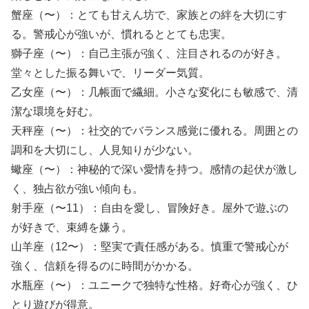
蟹座（〜）：とても甘えん坊で、家族との絆を大切にす
る。警戒心が強いが、慣れるととても忠実。
獅子座（〜）：自己主張が強く、注目されるのが好き。
堂々とした振る舞いで、リーダー気質。
乙女座（〜）：几帳面で繊細。小さな変化にも敏感で、清
潔な環境を好む。
天秤座（〜）：社交的でバランス感覚に優れる。周囲との
調和を大切にし、人見知りが少ない。
蠍座（〜）：神秘的で深い愛情を持つ。感情の起伏が激し
く、独占欲が強い傾向も。
射手座（〜11）：自由を愛し、冒険好き。屋外で遊ぶの
が好きで、束縛を嫌う。
山羊座（12〜）：堅実で責任感がある。慎重で警戒心が
強く、信頼を得るのに時間がかかる。
水瓶座（〜）：ユニークで独特な性格。好奇心が強く、ひ
とり遊びが得意。