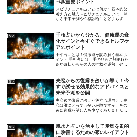
べき重要ポイント
スピリチュアル占いとは何か？基本的な
考え方と魅力スピリチュアル占いは、単
なる未来予測や性格診断にとどまらず、
魂やエネルギー、宇宙の法則と深く結び
ついている占いの一種です。物質的な現
実だけでなく、見えない世界や精神の領
手相占いから分かる、健康運の変
占い
域にアクセスしながら、自...
化サインと今すぐできるセルフケ
アのポイント
手相占いとは？健康運を読み解く基本ポ
イント 手相占いは、手のひらに刻まれた
線や形状からその人の性格や運勢、健康
状態を読み解く伝統的な占術です。健康
運に関しては、生命線や健康線、頭脳線
などの線の状態や変化が重要な手がかり
失恋からの復縁を占いが導く！今
占い
となります。これらの線...
すぐ試せる効果的なアドバイスと
未来予測を公開
失恋後の復縁に占いが役立つ理由とは失
恋は誰にとっても辛い経験ですが、その
後に復縁を望む人も少なくありません。
そんな時、占いはただの運試しではな
く、自分の気持ちや相手の状況を冷静に
見つめ直すための大切なツールとなりま
風水と占いを活用して運気を劇的
占い
す。占いは未来を断定するも...
に改善するための家のレイアウト