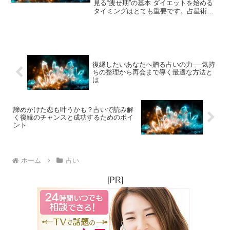
見る“痩せ期”の基本 ダイエットを始める
タイミングはとても重要です。占星術で
は、星の動きが私たちの心身に大きく影
響を与えると考えられています。とく
に“痩せ期”と呼ばれる期間は、体重が落ち
やすく、意志力も高...
復縁したいあなたへ贈る占いの力──気持
ちの整理から再会まで導く最適な方法と
は
諦めかけた恋も叶うかも？占いで読み解
く復縁のチャンスと成功するためのポイ
ント
ホーム
占い
[PR]