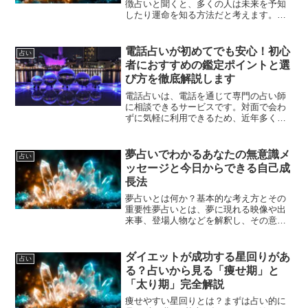
徴占いと聞くと、多くの人は未来を予知
したり運命を知る方法だと考えます。し
かし、「当たる占い」とは具体的にどの
ようなものなのでしょうか。まずはその
基本的な定義と特徴を明確にしていきま
電話占いが初めてでも安心！初心
占い
す。当たる占いとは、相談...
者におすすめの鑑定ポイントと選
び方を徹底解説します
電話占いは、電話を通じて専門の占い師
に相談できるサービスです。対面で会わ
ずに気軽に利用できるため、近年多くの
人に支持されています。仕組みはシンプ
ルで、利用者が電話番号や専用アプリか
ら占い師に連絡し、悩みや相談を伝えま
夢占いでわかるあなたの無意識メ
占い
す。占い師はそれに対して...
ッセージと今日からできる自己成
長法
夢占いとは何か？基本的な考え方とその
重要性夢占いとは、夢に現れる映像や出
来事、登場人物などを解釈し、その意味
やメッセージを読み解く方法です。人は
眠っている間に無意識の深い部分とつな
がり、普段気づかない心の状態や願望、
ダイエットが成功する星回りがあ
占い
恐れなどが夢となって現れ...
る？占いから見る「痩せ期」と
「太り期」完全解説
痩せやすい星回りとは？まずは占い的に