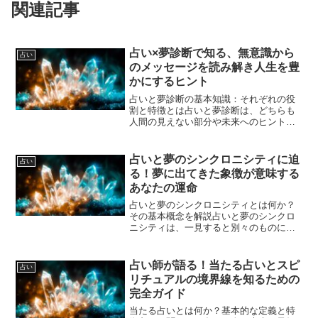
関連記事
占い×夢診断で知る、無意識から
占い
のメッセージを読み解き人生を豊
かにするヒント
占いと夢診断の基本知識：それぞれの役
割と特徴とは占いと夢診断は、どちらも
人間の見えない部分や未来へのヒントを
探る手法ですが、その役割や特徴には違
いがあります。まず占いは、生年月日や
星座、タロットカード、手相などを通し
占いと夢のシンクロニシティに迫
占い
て個人の運勢や性格、未来...
る！夢に出てきた象徴が意味する
あなたの運命
占いと夢のシンクロニシティとは何か？
その基本概念を解説占いと夢のシンクロ
ニシティは、一見すると別々のものに見
えますが、実は深く結びついていると考
えられています。シンクロニシティと
は、意味のある偶然の一致のことで、心
占い師が語る！当たる占いとスピ
占い
理学者カール・ユングが提唱...
リチュアルの境界線を知るための
完全ガイド
当たる占いとは何か？基本的な定義と特