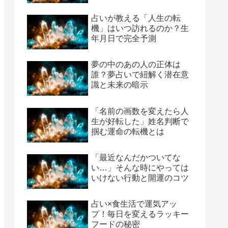
占いが教える「人生の転
機」はいつ訪れるのか？生
年月日で完全予測
夢の中のあの人の正体は
誰？夢占いで紐解く潜在意
識と未来の暗示
「名前の画数を変えたら人
生が好転した」姓名判断で
掴む運命の転機とは
「最近なんだかついてな
い…」そんな時にやっては
いけない行動と開運のコツ
占い×食生活で運気アッ
プ！毎日を変えるラッキー
フードの秘密