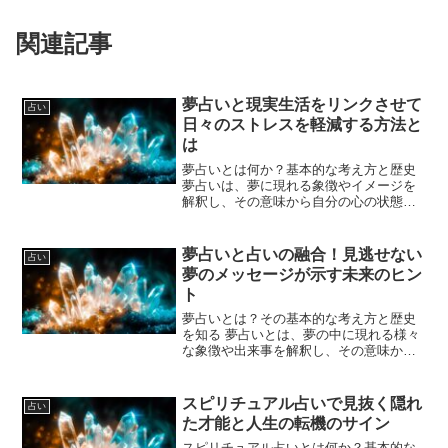
関連記事
夢占いと現実生活をリンクさせて
占い
日々のストレスを軽減する方法と
は
夢占いとは何か？基本的な考え方と歴史
夢占いは、夢に現れる象徴やイメージを
解釈し、その意味から自分の心の状態や
未来のヒントを探る方法です。古代から
世界各地で行われてきたこの占いは、人
間の無意識と深く結びついていると考え
夢占いと占いの融合！見逃せない
占い
られています。夢は単なる...
夢のメッセージが示す未来のヒン
ト
夢占いとは？その基本的な考え方と歴史
を知る 夢占いとは、夢の中に現れる様々
な象徴や出来事を解釈し、その意味から
自分自身や未来に関するメッセージを読
み解く占いの一種です。古くから世界中
の文化で夢は重要な意味を持ち、精神や
スピリチュアル占いで見抜く隠れ
占い
運命に関する神秘的なサ...
た才能と人生の転機のサイン
スピリチュアル占いとは何か？基本的な