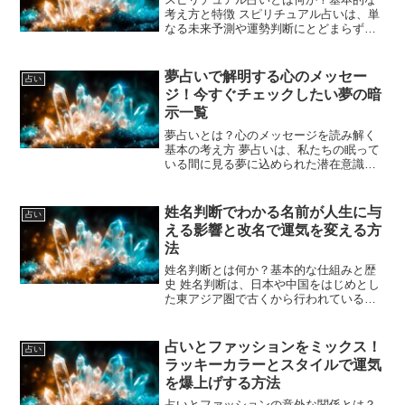
考え方と特徴 スピリチュアル占いは、単
なる未来予測や運勢判断にとどまらず、
魂やエネルギー、宇宙の流れといった目
に見えない世界の働きを通じて人生を読
み解く占いの一種です。多くの場合、直
夢占いで解明する心のメッセー
占い
感や霊感、チャネリング...
ジ！今すぐチェックしたい夢の暗
示一覧
夢占いとは？心のメッセージを読み解く
基本の考え方 夢占いは、私たちの眠って
いる間に見る夢に込められた潜在意識や
心理状態のメッセージを解読する方法で
す。夢は単なる偶然の映像ではなく、無
意識からのサインであると考えられてい
姓名判断でわかる名前が人生に与
占い
ます。日常生活で意識し...
える影響と改名で運気を変える方
法
姓名判断とは何か？基本的な仕組みと歴
史 姓名判断は、日本や中国をはじめとし
た東アジア圏で古くから行われている姓
名の画数や構成によって運勢や性格、人
生の流れを占う方法です。名前に使われ
る漢字の画数やその組み合わせから、良
占いとファッションをミックス！
占い
い運気を引き寄せるかど...
ラッキーカラーとスタイルで運気
を爆上げする方法
占いとファッションの意外な関係とは？