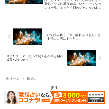
運気アップの基礎知識占いとファッショ
ンは一見、まったく別のジャンルのよう
に思えます。しかし、古くから風水や色
彩心理学などの観点から、「色」や「装
い」が私たちの運気に大きな影響を与え
ると考えられてきました。...
占いで読み解く「今、離れるべき人」と
「本当に大切にすべき人」
スピリチュアル占いで開く心の扉と自己
成長へのステップ
ホーム
占い
[PR]