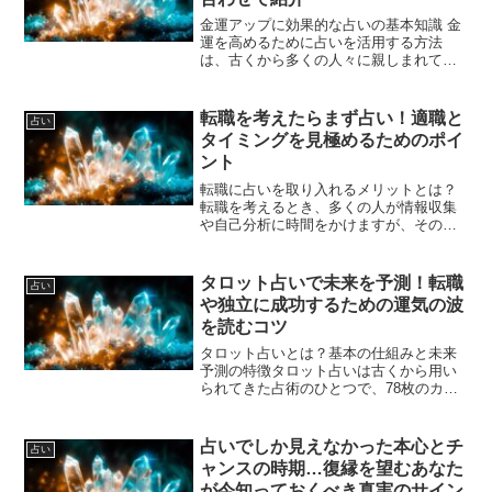
金運アップに効果的な占いの基本知識 金
運を高めるために占いを活用する方法
は、古くから多くの人々に親しまれてき
ました。占いは単なる未来予測だけでな
く、自分の性格や運勢の流れを理解し、
適切な行動を導く手助けとなります。金
転職を考えたらまず占い！適職と
占い
運アップに関しては、特に...
タイミングを見極めるためのポイ
ント
転職に占いを取り入れるメリットとは？
転職を考えるとき、多くの人が情報収集
や自己分析に時間をかけますが、その中
で占いを活用することもひとつの方法と
して注目されています。占いは単なる運
勢や未来予測だけでなく、自分の性格や
タロット占いで未来を予測！転職
占い
適性、タイミングを見極め...
や独立に成功するための運気の波
を読むコツ
タロット占いとは？基本の仕組みと未来
予測の特徴タロット占いは古くから用い
られてきた占術のひとつで、78枚のカー
ドを使って現在の状況や未来の可能性を
読み解く方法です。カードには大アルカ
ナと小アルカナがあり、それぞれに象徴
占いでしか見えなかった本心とチ
占い
的な絵柄と意味が込めら...
ャンスの時期…復縁を望むあなた
が今知っておくべき真実のサイン