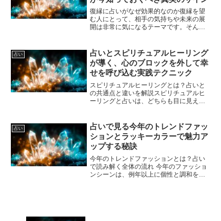
復縁に占いがなぜ効果的なのか復縁を望
む人にとって、相手の気持ちや未来の展
開は非常に気になるテーマです。そんな
とき、多くの人が頼るのが占いです。し
かし、なぜ占いが復縁に効果的なのか、
その理由を理解している人は意外と少な
占いとスピリチュアルヒーリング
占い
いかもしれません。まず、...
が導く、心のブロックを外して幸
せを呼び込む実践テクニック
スピリチュアルヒーリングとは？占いと
の共通点と違いを解説スピリチュアルヒ
ーリングと占いは、どちらも目に見えな
いエネルギーや波動を扱い、人の心や運
命にアプローチする手法ですが、それぞ
れに明確な違いがあります。まず、スピ
占いで見る今年のトレンドファッ
占い
リチュアルヒーリングとは...
ションとラッキーカラーで魅力ア
ップする秘訣
今年のトレンドファッションとは？占い
で読み解く全体の流れ 今年のファッショ
ンシーンは、例年以上に個性と調和を求
める傾向が強まっています。占いの視点
から見ると、星や運気の動きが示すテー
マは「自己表現の深化」と「バランスの
追求」です。これにより...