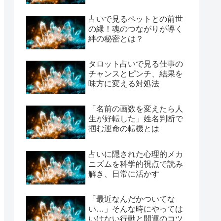
占いで見るペットとの前世
の縁！魂のつながりが導く
絆の秘密とは？
タロット占いで見る仕事の
チャンスとピンチ、結果を
味方に変える対処法
「名前の画数を変えたら人
生が好転した」姓名判断で
掴む運命の転機とは
占いに隠された心理的メカ
ニズムを科学的視点で読み
解き、日常に活かす
「最近なんだかついてな
い…」そんな時にやっては
いけない行動と開運のコツ