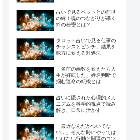
占いで見るペットとの前世
の縁！魂のつながりが導く
絆の秘密とは？
タロット占いで見る仕事の
チャンスとピンチ、結果を
味方に変える対処法
「名前の画数を変えたら人
生が好転した」姓名判断で
掴む運命の転機とは
占いに隠された心理的メカ
ニズムを科学的視点で読み
解き、日常に活かす
「最近なんだかついてな
い…」そんな時にやっては
いけない行動と開運のコツ