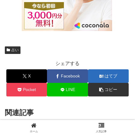
占い
シェアする
X
Facebook
はてブ
Pocket
LINE
コピー
関連記事
夢占いと心理分析で深く探る潜在
ホーム
人気記事
占い