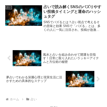
もとに運勢や性格を読み解く技術です。
名前は単なる呼び名以上の意味を持ち、
占いで読み解くSNSのバズりやす
占い
個人の運命や人生の流れに...
い投稿タイミングと運命のハッシ
ュタグ
SNSでバズるとは？占い視点で考えるそ
の意味と効果 SNSで「バズる」とは、多
くの人に一気に注目され、投稿が急激に
拡散される現象を指します。単なる流行
以上に、情報が爆発的に広がることで、
自身の発信力や影響力が高まるため、マ
ーケティングや個人...
風水と占いを組み合わせて開運を目指
す！日常に取り入れたいラッキーアイテ
ムと方位術の秘密
夢占いでわかる深層心理と現実生活に活
かすための具体的なステップ
ホーム
占い