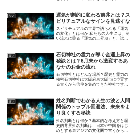
味や運命を読み解く方法です。私たちの
誕生日や名前に隠された数字のパターン
から、その人の性格や才能、未来の傾向
運気が劇的に変わる前兆とは？ス
占い
まで知ることができると...
ピリチュアルなサインを見逃すな
スピリチュアルの世界で語られる「運気
の変化」とは何か 私たちの人生には、良
い流れに乗る「運気の上昇期」と、試練
の時期ともいえる「運気の停滞期」が存
在します。こうした流れは目に見えるも
のではなく、直感や感覚的な体験を通じ
石切神社の霊力が導く金運上昇の
占い
て感じ取られることが多...
秘訣とは？6月末から激変するあ
なたのお金の流れ
石切神社とはどんな場所？歴史と霊力の
秘密石切神社は大阪府東大阪市に位置す
る古くから信仰を集めてきた神社です。
特に病気平癒や厄除けのご利益で有名
で、多くの参拝者が祈願に訪れます。そ
の歴史は平安時代にさかのぼり、約千年
姓名判断でわかる人生の波と人間
占い
以上の長い歴史を持つ霊験あ...
関係のトラブル回避法、未来をよ
り良くする秘訣
姓名判断とは何か？基本的な考え方と歴
史的背景姓名判断は、日本や中国をはじ
めとする東アジアの文化圏で古くから伝
わる占いの一種で、名前の文字や画数を