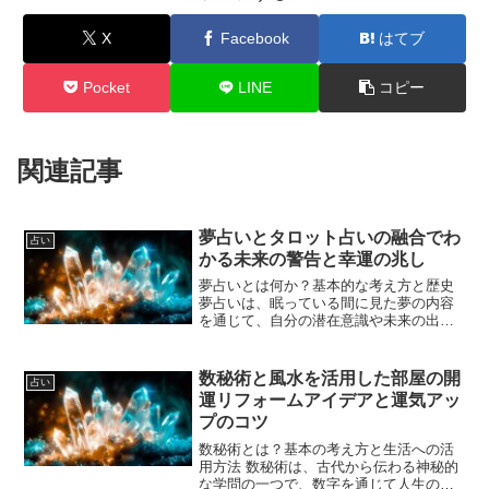
X
Facebook
はてブ
Pocket
LINE
コピー
関連記事
夢占いとタロット占いの融合でわ
占い
かる未来の警告と幸運の兆し
夢占いとは何か？基本的な考え方と歴史
夢占いは、眠っている間に見た夢の内容
を通じて、自分の潜在意識や未来の出来
事を読み解く占いの一種です。古代から
世界中のさまざまな文化で夢は神聖なメ
ッセージや未来予知の手段として捉えら
数秘術と風水を活用した部屋の開
占い
れてきました。たとえば、...
運リフォームアイデアと運気アッ
プのコツ
数秘術とは？基本の考え方と生活への活
用方法 数秘術は、古代から伝わる神秘的
な学問の一つで、数字を通じて人生の意