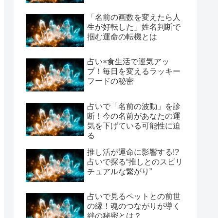
「名前の画数を変えたら人
生が好転した」姓名判断で
掴む運命の転機とは
占い×食生活で運気アッ
プ！毎日を変えるラッキー
フードの秘密
占いで「名前の波動」を診
断！今の名前があなたの運
気を下げている可能性に迫
る
推し活が運命に影響する!?
占いで探る“推しとのスピリ
チュアルな繋がり”
占いで見るペットとの前世
の縁！魂のつながりが導く
絆の秘密とは？