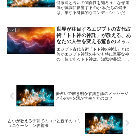
健康運と占いの関係性を知ろう！なぜ運
気が体調に影響するのか 私たちの健康
は、単なる身体的なコンディションだけ
でなく、心の状態や周囲の環境、そして
運気にも密接に関係しています。特に東
洋の占いでは、体調や健康運が「気」の
世界が注目するエジプトの古代占
占い
流れと大きく関係している...
術「トト神の神託」が教える、あ
なたの人生を変える驚きのメッセ
ージとは？
エジプト古代占術「トト神の神託」とは
何かエジプト神話の中でも特に重要な神
の一柱であるトト神は、知識や書記、魔
法の神として崇拝されてきました。古代
エジプト文明では、トト神が神託を通じ
て人々に未来や運命の指針を示すと信じ
られていました。この「ト...
夢占いで解き明かす無意識のメッセージ
と心の声を活かす生き方のコツ
占いが教える子育てのコツと親子のコミ
ュニケーション改善法