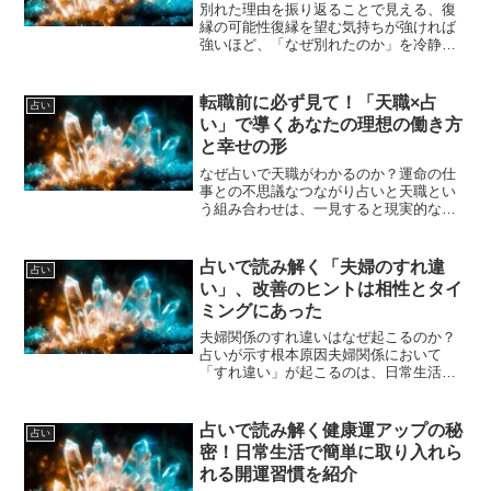
別れた理由を振り返ることで見える、復
縁の可能性復縁を望む気持ちが強ければ
強いほど、「なぜ別れたのか」を冷静に
見つめ直すことはつらい作業に感じられ
るかもしれません。しかし、復縁を成功
させるためには、この「原因の掘り下
転職前に必ず見て！「天職×占
占い
げ」が極めて重要です。なぜ...
い」で導くあなたの理想の働き方
と幸せの形
なぜ占いで天職がわかるのか？運命の仕
事との不思議なつながり占いと天職とい
う組み合わせは、一見すると現実的なキ
ャリア選択とは遠いように思えるかもし
れません。しかし、実はこの２つは深く
結びついています。占いは、個人が生ま
占いで読み解く「夫婦のすれ違
占い
れ持った性質や傾向、運気...
い」、改善のヒントは相性とタイ
ミングにあった
夫婦関係のすれ違いはなぜ起こるのか？
占いが示す根本原因夫婦関係において
「すれ違い」が起こるのは、日常生活の
中で自然と発生するものです。ですが、
実は占いの視点から見ると、それらのす
れ違いにははっきりとした「原因」や
占いで読み解く健康運アップの秘
占い
「タイミング」が存在すること...
密！日常生活で簡単に取り入れら
れる開運習慣を紹介