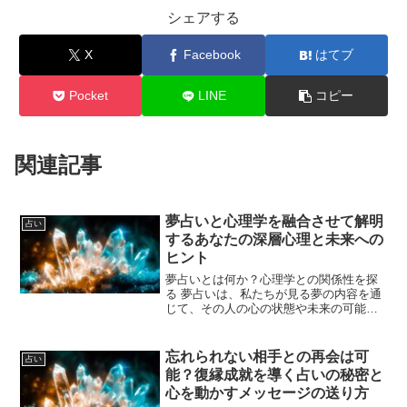
シェアする
X
Facebook
はてブ
Pocket
LINE
コピー
関連記事
夢占いと心理学を融合させて解明
占い
するあなたの深層心理と未来への
ヒント
夢占いとは何か？心理学との関係性を探
る 夢占いは、私たちが見る夢の内容を通
じて、その人の心の状態や未来の可能性
を読み解く方法として古くから親しまれ
てきました。夢は無意識のメッセージと
も言われ、その解釈は心理学の分野でも
忘れられない相手との再会は可
占い
重要視されています。心...
能？復縁成就を導く占いの秘密と
心を動かすメッセージの送り方