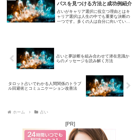
プトやメソポタミアの文...
パスを見つける方法と成功例紹介
占いがキャリア選択に役立つ理由とはキ
ャリア選択は人生の中でも重要な決断の
一つです。多くの人は自分に向いている
仕事や将来の方向性に悩み、時には自信
を失ってしまうこともあります。そんな
時、占いは自分の性格や運勢を客観的に
見つめ直す手助けとなり、...
占いと夢診断を組み合わせて潜在意識か
らのメッセージを読み解く方法
タロット占いでわかる人間関係のトラブ
ル回避術とコミュニケーション改善法
ホーム
占い
[PR]