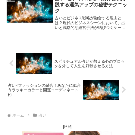
物と人間の間にも魂のつな...
践する運気アップの秘密テクニッ
ク
占いとビジネス戦略が融合する理由と
は？現代のビジネスシーンにおいて、占
いと戦略的な経営手法が結びつくケース
が増えています。占いは単なる未来予測
や運勢判断のツールではなく、潜在的な
チャンスやリスクの把握、タイミングの
見極めに役立つ実践的なガイ...
スピリチュアル占いが教える心のブロッ
クを外して人生を好転させる方法
占い×ファッションの融合！あなたに似合
うラッキーカラーと開運コーディネート
術
ホーム
占い
[PR]