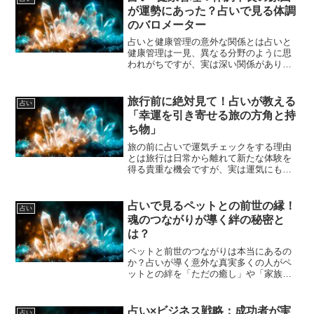
まざまな象徴やシステムを...
が運勢にあった？占いで見る体調
のバロメーター
占いと健康管理の意外な関係とは占いと
健康管理は一見、異なる分野のように思
われがちですが、実は深い関係がありま
す。健康は身体的な状態だけでなく、心
の状態や生活環境とも密接に結びついて
います。占いは古来より人の運勢や心理
旅行前に絶対見て！占いが教える
占い
状態、環境の変化を読み解...
「幸運を引き寄せる旅の方角と持
ち物」
旅の前に占いで運気チェックをする理由
とは旅行は日常から離れて新たな体験を
得る貴重な機会ですが、実は運気にも大
きな影響を与えるイベントです。旅の前
に占いで運気をチェックすることで、そ
の旅の意味や流れを深く理解することが
占いで見るペットとの前世の縁！
占い
できます。例えば、今のあ...
魂のつながりが導く絆の秘密と
は？
ペットと前世のつながりは本当にあるの
か？占いが導く意外な真実多くの人がペ
ットとの絆を「ただの癒し」や「家族の
一員」として捉えていますが、実はそれ
以上の意味が込められている可能性があ
ります。スピリチュアルな世界では、動
占い×ビジネス戦略：成功者が実
占い