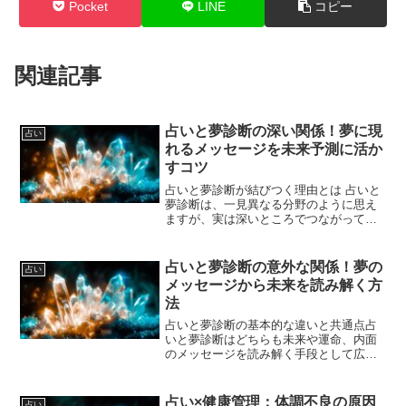
Pocket
LINE
コピー
関連記事
占いと夢診断の深い関係！夢に現
占い
れるメッセージを未来予測に活か
すコツ
占いと夢診断が結びつく理由とは 占いと
夢診断は、一見異なる分野のように思え
ますが、実は深いところでつながってい
ます。どちらも「目に見えない未来や潜
在的な心の状態を読み解く」ことを目的
としているからです。占いは星やカー
占いと夢診断の意外な関係！夢の
占い
ド、数秘術などの道具を使...
メッセージから未来を読み解く方
法
占いと夢診断の基本的な違いと共通点占
いと夢診断はどちらも未来や運命、内面
のメッセージを読み解く手段として広く
親しまれていますが、そのアプローチや
背景には明確な違いがあります。まず、
占いは星座やカード、手相、数字などさ
占い×健康管理：体調不良の原因
占い