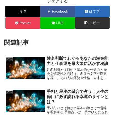
シェアする
X
Facebook
はてブ
Pocket
LINE
コピー
関連記事
姓名判断でわかるあなたの潜在能
占い
力と仕事運を最大限に活かす秘訣
姓名判断とは何か？基本的な仕組みと歴
史を解説姓名判断は、名前の文字や画数
を基に、その人の運勢や性格、未来を占
う古くから伝わる占術の一つです。日本
をはじめ、中国や韓国など東アジアの文
化圏で長く親しまれており、名前に秘め
手相と星座の融合で占う！人生の
占い
られたエネルギーを読み解...
節目に必ず訪れる幸運のサインと
は？
手相占いとは何か？基本の線とその意味
を理解する 手相占いは、手のひらに現れ