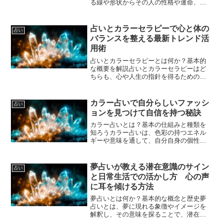
る線や形状からその人の性格や運命、未
来の出来事を読み解く古代から伝わる占
術の一つです。特に、手のひらにある線
の種類や位置、長さ、形状の違いが意味
占いとカラーセラピーで心と体の
占い
を持ち、個人の運勢や人...
バランスを整える最新トレンド活
用術
占いとカラーセラピーとは何か？基本的
な概要を解説占いとカラーセラピーはど
ちらも、心や人生の指針を得るためのツ
ールとして古くから親しまれてきまし
た。占いは星座やタロット、手相、数秘
術などを通じて運勢や性格、未来を読み
カラー占いで自分らしいファッシ
占い
解く方法です。これに対して...
ョンを見つけて自信を持つ秘訣
カラー占いとは？基本の仕組みと種類を
知ろうカラー占いは、色彩の持つエネル
ギーや意味を通して、自分自身の個性や
運気、心理状態を読み解く方法です。人
は色に無意識のうちに影響されており、
好きな色や似合う色には、その人の性格
夢占いが教える潜在意識のサイン
占い
や運気を反映すると考えら...
と日常生活での活かし方 心の声
に耳を傾ける方法
夢占いとは何か？基本的な概念と歴史夢
占いとは、夢に現れる象徴やイメージを
解釈し、その意味を探ることで、潜在意