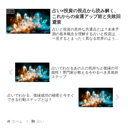
識のメッセージや未来の予兆を読み取ろ
うとする方法です。古代から世界各地で
行われてきた夢解釈は、時代や文化によ
占い×投資の視点から読み解く、
占い
って様々な形で発展してき...
これからの金運アップ術と失敗回
避策
占いと投資の意外な共通点とは？未来予
測の基本概念を理解する占いと投資は、
一見するとまったく異なる世界のように
思えます。しかし、どちらも「未来を予
測し、そこから最適な行動を選択する」
という共通点を持っています。占いは星
座やカード、風水などの象...
占いでわかるあの人の気持ちと復縁の可
能性！専門家が教える今やるべき具体的
ステップ
占いでわかる、復縁成功の秘密と今すぐ
できる行動ステップとは？
ホーム
占い