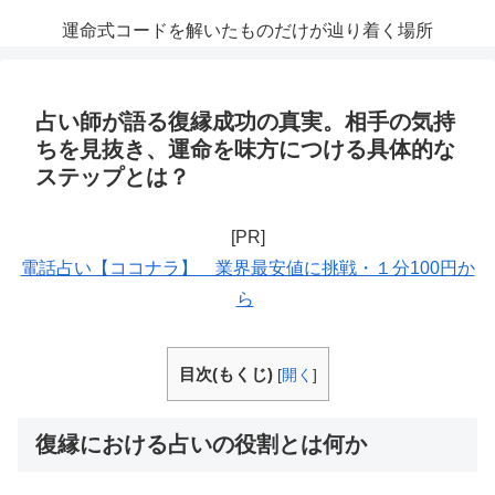
運命式コードを解いたものだけが辿り着く場所
占い師が語る復縁成功の真実。相手の気持
ちを見抜き、運命を味方につける具体的な
ステップとは？
[PR]
電話占い【ココナラ】 業界最安値に挑戦・１分100円か
ら
目次(もくじ)
[
開く
]
復縁における占いの役割とは何か