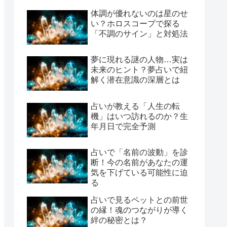
体調が優れないのは星のせ
い？ホロスコープで探る
「不調のサイン」と対処法
夢に現れる謎の人物…実は
未来のヒント？夢占いで紐
解く潜在意識の深層とは
占いが教える「人生の転
機」はいつ訪れるのか？生
年月日で完全予測
占いで「名前の波動」を診
断！今の名前があなたの運
気を下げている可能性に迫
る
占いで見るペットとの前世
の縁！魂のつながりが導く
絆の秘密とは？