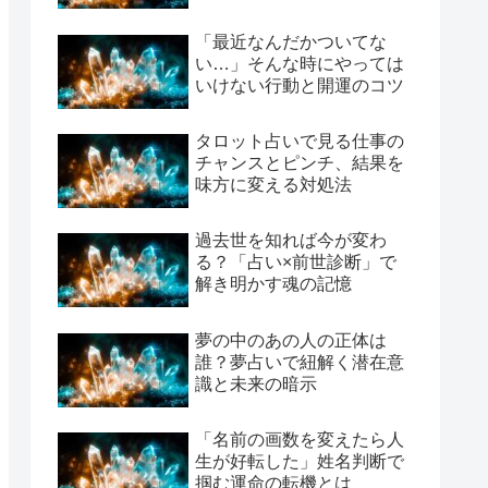
「最近なんだかついてな
い…」そんな時にやっては
いけない行動と開運のコツ
タロット占いで見る仕事の
チャンスとピンチ、結果を
味方に変える対処法
過去世を知れば今が変わ
る？「占い×前世診断」で
解き明かす魂の記憶
夢の中のあの人の正体は
誰？夢占いで紐解く潜在意
識と未来の暗示
「名前の画数を変えたら人
生が好転した」姓名判断で
掴む運命の転機とは