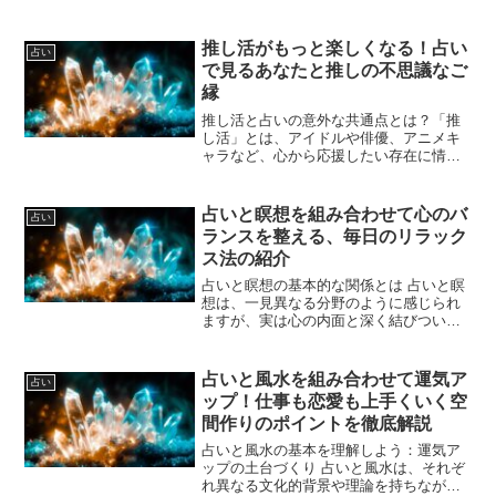
す。その行動一つひとつが、実は運気に
大きな影響を与えているということをご
存じでしょうか。占いの世界では「気の
推し活がもっと楽しくなる！占い
占い
流れ」や「エネルギーの状...
で見るあなたと推しの不思議なご
縁
推し活と占いの意外な共通点とは？「推
し活」とは、アイドルや俳優、アニメキ
ャラなど、心から応援したい存在に情熱
を注ぐ活動のこと。日々の癒しとなり、
人生のモチベーションを支えてくれる存
在に出会えた時、人は自然とその存在に
占いと瞑想を組み合わせて心のバ
占い
夢中になります。一方、占...
ランスを整える、毎日のリラック
ス法の紹介
占いと瞑想の基本的な関係とは 占いと瞑
想は、一見異なる分野のように感じられ
ますが、実は心の内面と深く結びついて
います。占いは未来や現在の状態を読み
解くためのツールであり、個人の運気や
心理状態を示すことで、自己理解を促し
占いと風水を組み合わせて運気ア
占い
ます。一方で瞑想は、心...
ップ！仕事も恋愛も上手くいく空
間作りのポイントを徹底解説
占いと風水の基本を理解しよう：運気ア
ップの土台づくり 占いと風水は、それぞ
れ異なる文化的背景や理論を持ちながら