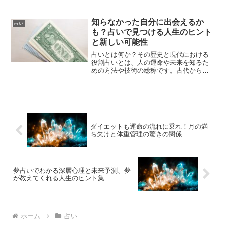
も、共に運気を良くし、人生を豊かにす
るためのツールとして広く利用されてい
ます。まずは、この二つの基本を理解す
知らなかった自分に出会えるか
占い
ることが、効果的な運気...
も？占いで見つける人生のヒント
と新しい可能性
占いとは何か？その歴史と現代における
役割占いとは、人の運命や未来を知るた
めの方法や技術の総称です。古代から世
界中で行われてきた占いは、単なる未来
予測だけでなく、人生の指針や心の安定
を得るための手段としても重宝されてき
ました。例えば古代メソポ...
ダイエットも運命の流れに乗れ！月の満
ち欠けと体重管理の驚きの関係
夢占いでわかる深層心理と未来予測、夢
が教えてくれる人生のヒント集
ホーム
占い