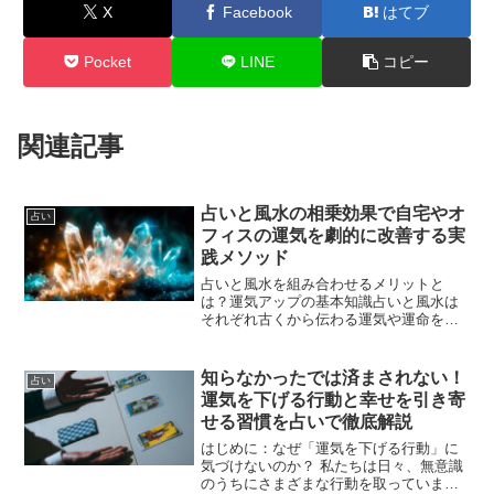
X
Facebook
はてブ
Pocket
LINE
コピー
関連記事
占いと風水の相乗効果で自宅やオ
占い
フィスの運気を劇的に改善する実
践メソッド
占いと風水を組み合わせるメリットと
は？運気アップの基本知識占いと風水は
それぞれ古くから伝わる運気や運命を読
み解く方法ですが、これらを組み合わせ
ることで相乗効果が期待できます。占い
は生年月日や星の配置などから個人の性
知らなかったでは済まされない！
占い
格や運勢、適した方角や時期...
運気を下げる行動と幸せを引き寄
せる習慣を占いで徹底解説
はじめに：なぜ「運気を下げる行動」に
気づけないのか？ 私たちは日々、無意識
のうちにさまざまな行動を取っていま