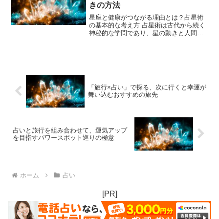
きの方法
星座と健康がつながる理由とは？占星術
の基本的な考え方 占星術は古代から続く
神秘的な学問であり、星の動きと人間の
運命や体質との関係を読み解くものとし
て多くの人に活用されてきました。なか
でも近年注目されているのが、「健康と
星座の関連性」です。こ...
「旅行×占い」で探る、次に行くと幸運が
舞い込むおすすめの旅先
占いと旅行を組み合わせて、運気アップ
を目指すパワースポット巡りの極意
ホーム
占い
[PR]