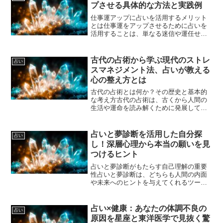
さいけてくださいけてくだ...
プさせる具体的な方法と実践例
仕事運アップに占いを活用するメリット
とは仕事運をアップさせるために占いを
活用することは、単なる迷信や運任せと
は異なり、自分自身の内面や環境を見つ
め直すきっかけとして非常に有効です。
占いを通じて自分の性格傾向や適性、時
古代の占術から学ぶ現代のストレ
占い
期的な運気の波を把握する...
スマネジメント法、占いが教える
心の整え方とは
古代の占術とは何か？その歴史と基本的
な考え方古代の占術は、古くから人間の
生活や運命を読み解くために発展してき
た知恵の体系です。人類がまだ科学的な
知識を持たなかった時代において、自然
現象や天体の動き、動物の行動などから
占いと夢診断を活用した自分探
占い
未来を予測し、生活の指針...
し！深層心理から本当の願いを見
つけるヒント
占いと夢診断がもたらす自己理解の重要
性占いと夢診断は、どちらも人間の内面
や未来へのヒントを与えてくれるツール
として古くから親しまれてきました。こ
れらを活用することで、自己理解を深め
ることができ、日常生活や人生の選択に
占い×健康：あなたの体調不良の
占い
役立てることが可能です。...
原因を星座と東洋医学で見抜く驚