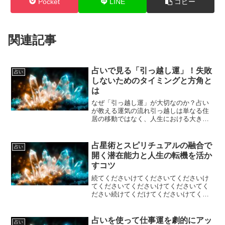
Pocket
LINE
コピー
関連記事
占いで見る「引っ越し運」！失敗
占い
しないためのタイミングと方角と
は
なぜ「引っ越し運」が大切なのか？占い
が教える運気の流れ引っ越しは単なる住
居の移動ではなく、人生における大きな
転機となる行動です。占いの世界では、
引っ越しによって運気が大きく変化する
とされています。たとえば、現在の住ま
占星術とスピリチュアルの融合で
占い
いが持つ地の気（エネルギ...
開く潜在能力と人生の転機を活か
すコツ
続てくださいけてくださいてくださいけ
てくださいてくださいけてくださいてく
ださい続けてくだけてくださいけてくだ
さいけてくださいけてくださいけてくだ
さいけてくださいけてくださいけてくだ
さいけてくださいけてくださいけてくだ
占いを使って仕事運を劇的にアッ
占い