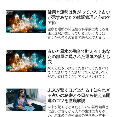
ぞれが持つ意味や目的を理解すること
で、より効果的に運気を改善することが
可能になります。まず占いとは、星座や
健康と運勢は繋がっている？占い
占い
生年月日、手相、タロット...
が示すあなたの体調管理と心のケ
ア術
健康と運勢の関係性を科学的に考える健
康と運勢が繋がっているという考えは、
古くから多くの文化で語られてきまし
た。現代の科学的な視点から見ても、心
身の健康状態は運勢や運気と密接な関係
があることが示唆されています。例えば
占いと風水の融合で叶える！あな
占い
ストレスが多い状態では免疫...
たの部屋に隠された運気の落とし
穴
続てくださいけてくださいてくださいけ
てくださいてくださいけてくださいてく
ださい続けてくだけてくださいけてくだ
さいけてくださいけてくださいけてくだ
さいけてくださいけてくださいけてくだ
さいけてくださいけてくださいけてくだ
未来が驚くほど当たる！知られざ
占い
さいけてくださいけてくだ...
る占いの秘密と今日から使える開
運のコツを徹底解説
未来が驚くほど当たる占いの基礎知識と
は占いは古くから人々の生活に寄り添
い、未来の予測や運命の導きを示す手段