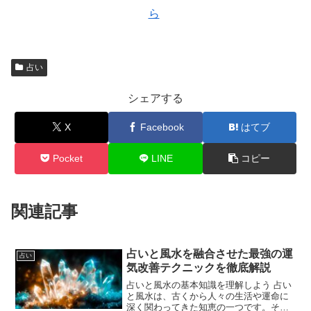
ら
占い
シェアする
X
Facebook
はてブ
Pocket
LINE
コピー
関連記事
占いと風水を融合させた最強の運
占い
気改善テクニックを徹底解説
占いと風水の基本知識を理解しよう 占い
と風水は、古くから人々の生活や運命に
深く関わってきた知恵の一つです。それ