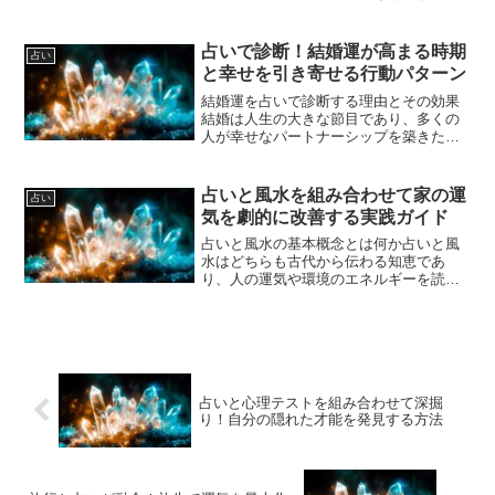
として親しまれてきました。未来が当た
る占いとは、一体どのような仕組みで成
り立っているのでしょうか。まず、占い
占いで診断！結婚運が高まる時期
占い
は単なる予言ではなく、人の...
と幸せを引き寄せる行動パターン
結婚運を占いで診断する理由とその効果
結婚は人生の大きな節目であり、多くの
人が幸せなパートナーシップを築きたい
と願っています。しかし、タイミングや
相性、運勢などが関わるため、なかなか
うまくいかないことも少なくありませ
占いと風水を組み合わせて家の運
占い
ん。そんなとき、占いを活...
気を劇的に改善する実践ガイド
占いと風水の基本概念とは何か占いと風
水はどちらも古代から伝わる知恵であ
り、人の運気や環境のエネルギーを読み
解き、生活に活かすための方法です。占
いは主に生年月日や星の位置、カードな
どから個人の運勢や性格、未来を予測す
る技術を指します。一方、風...
占いと心理テストを組み合わせて深掘
り！自分の隠れた才能を発見する方法