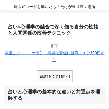
運命式コードを解いたものだけが辿り着く場所
占い×心理学の融合で深く知る自分の性格
と人間関係の改善テクニック
[PR]
電話占い【ココナラ】 業界最安値に挑戦・１分100円か
ら
目次(もくじ)
[
開く
]
占いと心理学の基本的な違いと共通点を理
解する