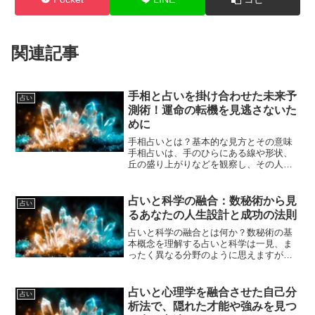
関連記事
手相と占いを掛け合わせた未来予
占い
測術！運命の転機を見逃さないた
めに
手相占いとは？基本的な見方とその意味
手相占いは、手のひらにある線や形状、
丘の盛り上がりなどを観察し、その人の
性格や運勢、未来の出来事を予測する古
くから伝わる占術の一つです。手相は
「生命線」「知能線」「感情線」「運命
占いと科学の融合：数秘術から見
占い
線」など、主に４本の主要...
るあなたの人生設計と成功の法則
占いと科学の融合とは何か？数秘術の基
本概念を理解する占いと科学は一見、ま
ったく異なる分野のように思えますが、
近年では両者を融合させる試みが注目さ
れています。特に数秘術は、数字の持つ
意味や性質を通じて人生や運命を読み解
占いと心理学を融合させた自己分
占い
く伝統的な占い方法ですが...
析法で、隠れた才能や強みを見つ