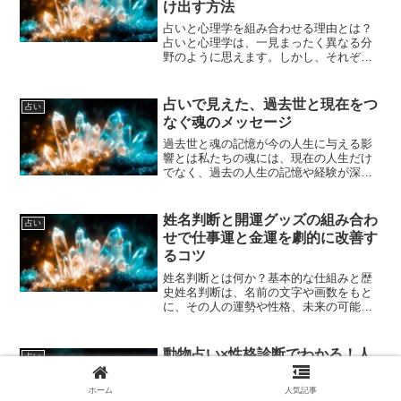
け出す方法
占いと心理学を組み合わせる理由とは？
占いと心理学は、一見まったく異なる分
野のように思えます。しかし、それぞれ
が持つ「自己理解を深める」という目的
においては共通点が多くあります。占い
は古くから人々の未来や性格を知る手段
占いで見えた、過去世と現在をつ
占い
として用いられ、心理学は...
なぐ魂のメッセージ
過去世と魂の記憶が今の人生に与える影
響とは私たちの魂には、現在の人生だけ
でなく、過去の人生の記憶や経験が深く
刻まれていると言われています。この過
去世の記憶は無意識のうちに今の行動や
感情、人生の選択に影響を及ぼしている
姓名判断と開運グッズの組み合わ
占い
ことがあるのです。たとえ...
せで仕事運と金運を劇的に改善す
るコツ
姓名判断とは何か？基本的な仕組みと歴
史姓名判断は、名前の文字や画数をもと
に、その人の運勢や性格、未来の可能性
を読み解く古くから伝わる占いの一つで
す。日本だけでなく、中国や韓国など東
アジアの文化圏でも古くから親しまれて
動物占い×性格診断でわかる！人
占い
おり、その歴史は何百年に...
間関係を劇的に良くするコミュニ
ケーション術
ホーム
人気記事