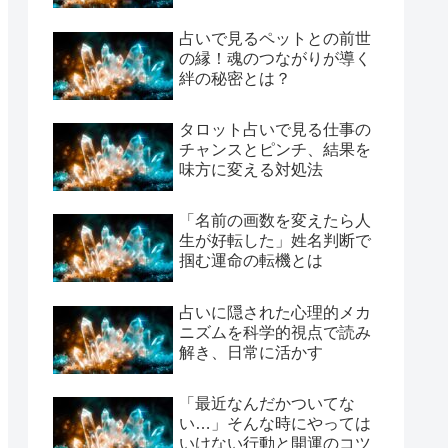
占いで見るペットとの前世
の縁！魂のつながりが導く
絆の秘密とは？
タロット占いで見る仕事の
チャンスとピンチ、結果を
味方に変える対処法
「名前の画数を変えたら人
生が好転した」姓名判断で
掴む運命の転機とは
占いに隠された心理的メカ
ニズムを科学的視点で読み
解き、日常に活かす
「最近なんだかついてな
い…」そんな時にやっては
いけない行動と開運のコツ