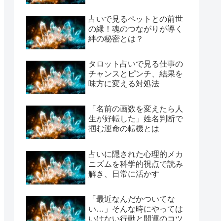
占いで見るペットとの前世
の縁！魂のつながりが導く
絆の秘密とは？
タロット占いで見る仕事の
チャンスとピンチ、結果を
味方に変える対処法
「名前の画数を変えたら人
生が好転した」姓名判断で
掴む運命の転機とは
占いに隠された心理的メカ
ニズムを科学的視点で読み
解き、日常に活かす
「最近なんだかついてな
い…」そんな時にやっては
いけない行動と開運のコツ