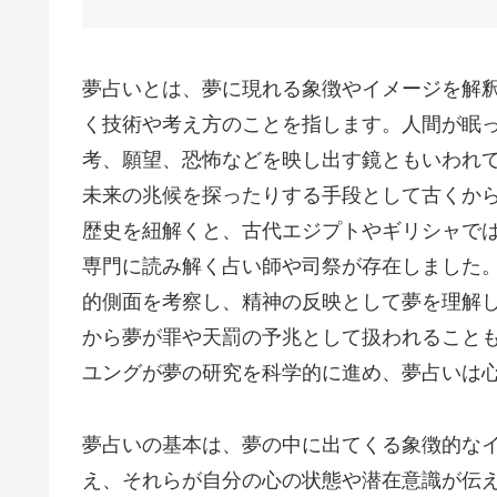
夢占いとは、夢に現れる象徴やイメージを解
く技術や考え方のことを指します。人間が眠
考、願望、恐怖などを映し出す鏡ともいわれ
未来の兆候を探ったりする手段として古くか
歴史を紐解くと、古代エジプトやギリシャで
専門に読み解く占い師や司祭が存在しました
的側面を考察し、精神の反映として夢を理解
から夢が罪や天罰の予兆として扱われることも
ユングが夢の研究を科学的に進め、夢占いは
夢占いの基本は、夢の中に出てくる象徴的な
え、それらが自分の心の状態や潜在意識が伝