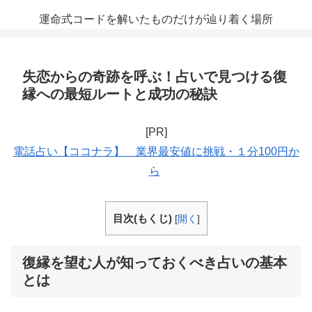
運命式コードを解いたものだけが辿り着く場所
失恋からの奇跡を呼ぶ！占いで見つける復
縁への最短ルートと成功の秘訣
[PR]
電話占い【ココナラ】 業界最安値に挑戦・１分100円か
ら
目次(もくじ)
[
開く
]
復縁を望む人が知っておくべき占いの基本
とは