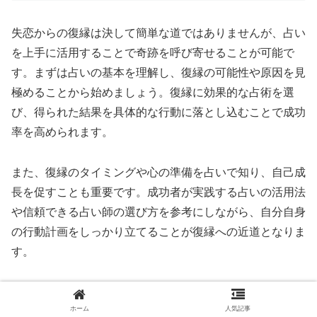
失恋からの復縁は決して簡単な道ではありませんが、占い
を上手に活用することで奇跡を呼び寄せることが可能で
す。まずは占いの基本を理解し、復縁の可能性や原因を見
極めることから始めましょう。復縁に効果的な占術を選
び、得られた結果を具体的な行動に落とし込むことで成功
率を高められます。
また、復縁のタイミングや心の準備を占いで知り、自己成
長を促すことも重要です。成功者が実践する占いの活用法
や信頼できる占い師の選び方を参考にしながら、自分自身
の行動計画をしっかり立てることが復縁への近道となりま
す。
復縁後も関係を良好に保つための心構えを持ち、占いから
ホーム
人気記事
のメッセージを実生活に活かすことで、より深い絆を築け