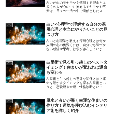
占いが心のモヤモヤを解消する理由とは
多くの人が心の中に抱えるモヤモヤや不
安は、日々の生活の中で漠然としたスト
レスや将来への不安から生まれます。そ
んな時、占いは一種の心の整理整頓の役
割を果たします。占いを通じて自分の状
占い×心理学で理解する自分の深
占い
況や未来について客観的に...
層心理と本当にやりたいことの見
つけ方
占いと心理学が教える深層心理とは何か
人間の心の奥深くには、自分でも気づか
ない感情や思考、欲求が存在していま
す。これが「深層心理」と呼ばれる部分
で、普段の意識では捉えきれない無意識
の領域にあたります。深層心理は私たち
占星術で見る引っ越しのベストタ
占い
の行動や決断に大きな影響...
イミング！住まいが変われば運命
も変わる
占星術と引っ越しの意外な関係とは？運
命を動かすタイミングを探る占星術とい
うと、恋愛運や金運、性格診断といった
イメージが強いかもしれません。しかし
実は、「引っ越し」という人生の大きな
節目にも、星の動きは深く関わっていま
風水と占いが導く幸運な住まいの
占い
す。住まいが変わることで...
作り方！運気を呼び込むインテリ
ア術を詳しく紹介