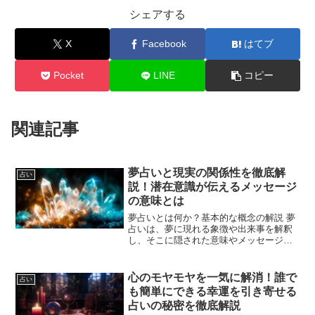
シェアする
X
Facebook
はてブ
Pocket
LINE
コピー
関連記事
夢占いと現実の関係性を徹底解
占い
説！潜在意識が伝えるメッセージ
の意味とは
夢占いとは何か？基本的な概念の解説 夢
占いは、夢に現れる象徴や出来事を解釈
し、そこに隠された意味やメッセージを
読み取る方法です。古代から世界各地で
様々な形で発展してきた夢占いは、個人
の心理状態や未来の予兆を探る手段とし
心のモヤモヤを一気に解消！誰で
占い
て用いられてきました。...
も簡単にできる幸運を引き寄せる
占いの秘密を徹底解説