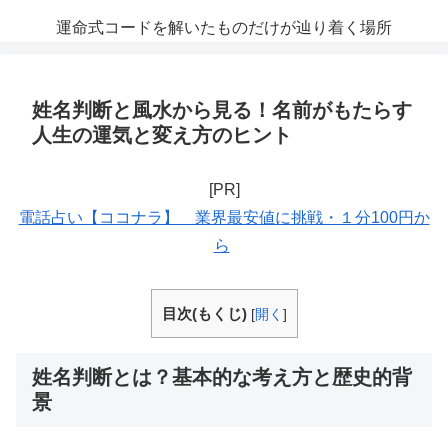
運命式コードを解いたものだけが辿り着く場所
姓名判断と風水から見る！名前がもたらす
人生の運気と変え方のヒント
[PR]
電話占い【ココナラ】 業界最安値に挑戦・１分100円か
ら
目次(もくじ)
[
開く
]
姓名判断とは？基本的な考え方と歴史的背
景