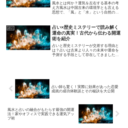
風水とは何か？運気を左右する基本の考
え方風水は中国古来の環境学とも言える
思想で、「風」と「水」という自然の要
素を調和させることで、住む人の運気や
健康、幸福を高めることを目的としてい
ます。単なるインテリアの配置方法に留
占い×歴史ミステリーで読み解く
占い
まらず、気の流れや方位、...
運命の真実！古代から伝わる開運
術を紹介
占いと歴史ミステリーが交差する理由と
は？占いは古来より人々の未来や運命を
予測する手段として存在してきました。
一方、歴史ミステリーは、過去に起きた
謎や未解決の事象を探求し、真実を明ら
かにしようとする学問や興味の対象で
す。この二つが交差する理由...
占い師も驚く！実際に効果があった恋愛
成就の成功体験談とその秘訣を大公開
風水と占いの融合がもたらす最強の開運
法！家やオフィスで実践できる運気アッ
プ術