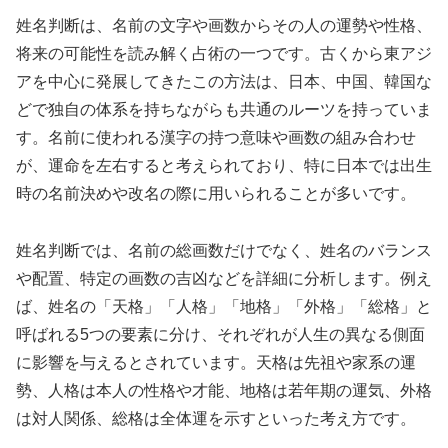
姓名判断は、名前の文字や画数からその人の運勢や性格、
将来の可能性を読み解く占術の一つです。古くから東アジ
アを中心に発展してきたこの方法は、日本、中国、韓国な
どで独自の体系を持ちながらも共通のルーツを持っていま
す。名前に使われる漢字の持つ意味や画数の組み合わせ
が、運命を左右すると考えられており、特に日本では出生
時の名前決めや改名の際に用いられることが多いです。
姓名判断では、名前の総画数だけでなく、姓名のバランス
や配置、特定の画数の吉凶などを詳細に分析します。例え
ば、姓名の「天格」「人格」「地格」「外格」「総格」と
呼ばれる5つの要素に分け、それぞれが人生の異なる側面
に影響を与えるとされています。天格は先祖や家系の運
勢、人格は本人の性格や才能、地格は若年期の運気、外格
は対人関係、総格は全体運を示すといった考え方です。