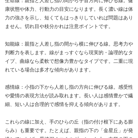
生命線：親指と人差し指の間から手首方向に伸びる線。健
康状態や体力、行動力の目安になります。長く濃い線は体
力の強さを示し、短くてもはっきりしていれば問題はあり
ません。切れ目や枝分かれは注意ポイントです。
知能線：親指と人差し指の間から横に伸びる線。思考力や
判断力を表します。線がまっすぐなら現実的・論理的なタ
イプ、曲線なら柔軟で想像力豊かなタイプです。二重に現
れている場合は多才な傾向があります。
感情線：小指の下から人差し指の方向に伸びる線。感受性
や愛情の表現方法が読み取れます。長い人は感情豊かで繊
細、短い人は合理的で感情を抑える傾向があります。
これらの線に加え、手のひらの丘（指の付け根下にある膨
らみ）も重要です。たとえば、親指の下の「金星丘」が発