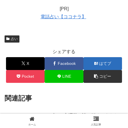
[PR]
電話占い【ココナラ】
占い
シェアする
X
Facebook
はてブ
Pocket
LINE
コピー
関連記事
占い×心理学で読み解く！あなた
占い
の性格診断と適職の選び方ガイド
ホーム
人気記事