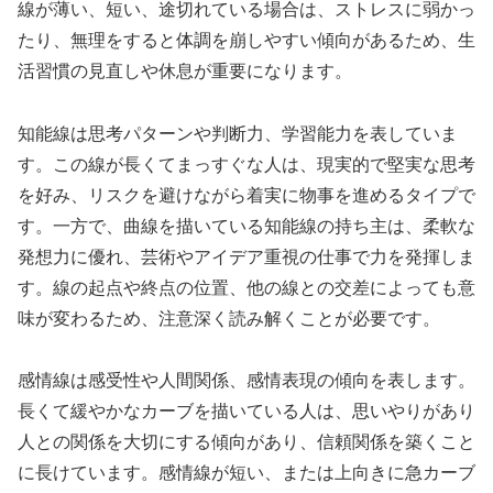
線が薄い、短い、途切れている場合は、ストレスに弱かっ
たり、無理をすると体調を崩しやすい傾向があるため、生
活習慣の見直しや休息が重要になります。
知能線は思考パターンや判断力、学習能力を表していま
す。この線が長くてまっすぐな人は、現実的で堅実な思考
を好み、リスクを避けながら着実に物事を進めるタイプで
す。一方で、曲線を描いている知能線の持ち主は、柔軟な
発想力に優れ、芸術やアイデア重視の仕事で力を発揮しま
す。線の起点や終点の位置、他の線との交差によっても意
味が変わるため、注意深く読み解くことが必要です。
感情線は感受性や人間関係、感情表現の傾向を表します。
長くて緩やかなカーブを描いている人は、思いやりがあり
人との関係を大切にする傾向があり、信頼関係を築くこと
に長けています。感情線が短い、または上向きに急カーブ