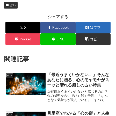
占い
シェアする
X
Facebook
はてブ
Pocket
LINE
コピー
関連記事
「最近うまくいかない…」そんな
占い
あなたに贈る、心のモヤモヤがス
ーッと晴れる癒しの占い特集
なぜ最近うまくいかないと感じるのか？
心の状態を占いでひも解く最近、「なん
となく気持ちが沈んでいる」「すべてが
空回りしている気がする」と感じている
人が多いかもしれません。それは、単に
運が悪いということではなく、心のバラ
月星座でわかる「心の癖」と人生
占い