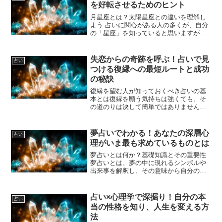
ンスや波動の乱れによって...
を好転させるためのヒント
月星座とは？太陽星座との違いを理解し
よう 占いに関心がある人の多くが、自分
の「星座」を知っていると思いますが、
それはたいてい「太陽星座」のことを指
しています。太陽星座は生まれた日によ
って決まるもので、いわばあなたの外
失恋からの奇跡を呼ぶ！占いで見
占い
側、つまり社会的な顔や人...
つける復縁への最短ルートと成功
の秘訣
復縁を望む人が知っておくべき占いの基
本とは復縁を願う気持ちは強くても、そ
の道のりは決して簡単ではありません。
そんなとき、占いは自分の心を整理し、
未来へのヒントを得る有効な手段となり
ます。まずは占いの基本を理解すること
夢占いでわかる！あなたの深層心
占い
が大切です。占いとは単な...
理がいま最も求めているものとは
夢占いとは何か？基礎知識とその重要性
夢占いとは、夢の中に現れるシンボルや
出来事を解釈し、その意味から自分の心
理状態や未来の出来事を読み解く方法の
ことです。古くから世界各地で様々な文
化の中に夢の解釈は存在し、現代でも心
占い×心理学で深掘り！自分の本
占い
理学やスピリチュアルな分...
当の性格を知り、人生を変える方
法