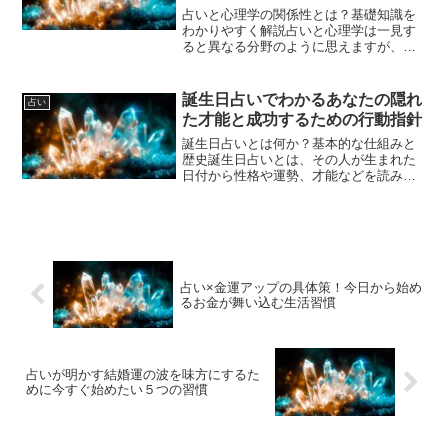
占いと心理学の関係性とは？基礎知識を
わかりやすく解説占いと心理学は一見す
ると異なる分野のように思えますが、実
は共通する部分が多く存在します。どち
らも人間の心や行動、運命について深く
探求する学問であり、自己理解を促進す
誕生日占いでわかるあなたの隠れ
占い
る手段として活用されてい...
た才能と成功するための行動指針
誕生日占いとは何か？基本的な仕組みと
歴史誕生日占いとは、その人が生まれた
日付から性格や運勢、才能などを読み解
く占術の一つです。古くから世界各地で
行われており、特に西洋や東洋の占星
術、数秘術などでその基盤が築かれてき
ました。基本的には誕生日と...
占い×金運アップの具体策！今日から始め
るお金が舞い込む生活習慣
占いが明かす結婚運の波を味方にするた
めに今すぐ始めたい５つの習慣