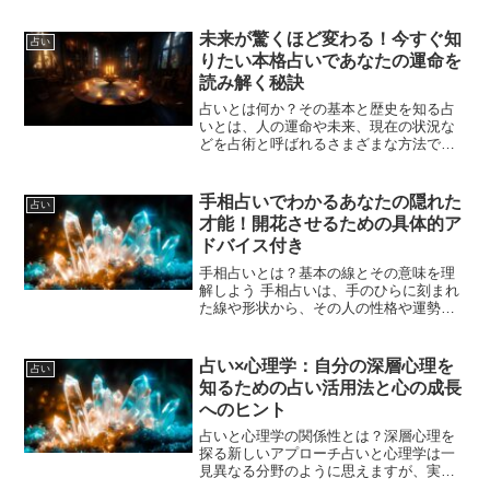
未来が驚くほど変わる！今すぐ知
占い
りたい本格占いであなたの運命を
読み解く秘訣
占いとは何か？その基本と歴史を知る占
いとは、人の運命や未来、現在の状況な
どを占術と呼ばれるさまざまな方法で読
み解く技術や知識のことを指します。古
代から世界中の文化で行われてきた占い
は、その地域の風土や宗教、哲学と密接
手相占いでわかるあなたの隠れた
占い
に結びついて発展してきま...
才能！開花させるための具体的ア
ドバイス付き
手相占いとは？基本の線とその意味を理
解しよう 手相占いは、手のひらに刻まれ
た線や形状から、その人の性格や運勢、
そして隠れた才能までを読み解く古代か
ら続く占い方法です。現代でも多くの人
に親しまれ、自己理解や人生の指針とし
占い×心理学：自分の深層心理を
占い
て活用されています。手...
知るための占い活用法と心の成長
へのヒント
占いと心理学の関係性とは？深層心理を
探る新しいアプローチ占いと心理学は一
見異なる分野のように思えますが、実は
深層心理を探るという共通点がありま