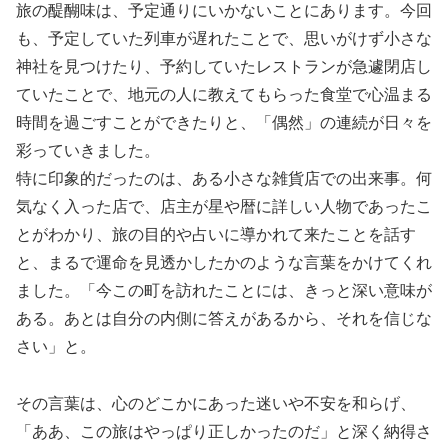
旅の醍醐味は、予定通りにいかないことにあります。今回
も、予定していた列車が遅れたことで、思いがけず小さな
神社を見つけたり、予約していたレストランが急遽閉店し
ていたことで、地元の人に教えてもらった食堂で心温まる
時間を過ごすことができたりと、「偶然」の連続が日々を
彩っていきました。
特に印象的だったのは、ある小さな雑貨店での出来事。何
気なく入った店で、店主が星や暦に詳しい人物であったこ
とがわかり、旅の目的や占いに導かれて来たことを話す
と、まるで運命を見透かしたかのような言葉をかけてくれ
ました。「今この町を訪れたことには、きっと深い意味が
ある。あとは自分の内側に答えがあるから、それを信じな
さい」と。
その言葉は、心のどこかにあった迷いや不安を和らげ、
「ああ、この旅はやっぱり正しかったのだ」と深く納得さ