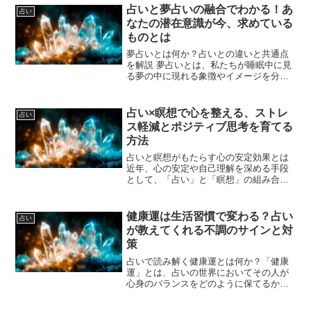
占いと夢占いの融合でわかる！あ
占い
なたの潜在意識が今、求めている
ものとは
夢占いとは何か？占いとの違いと共通点
を解説 夢占いとは、私たちが睡眠中に見
る夢の中に現れる象徴やイメージを分析
し、そこから心理状態や未来の可能性を
読み解こうとする占術の一つです。一般
的な占いが、星座・生年月日・名前・手
占い×瞑想で心を整える、ストレ
占い
相など、比較的「目に見...
ス軽減とポジティブ思考を育てる
方法
占いと瞑想がもたらす心の安定効果とは
近年、心の安定や自己理解を深める手段
として、「占い」と「瞑想」の組み合わ
せに注目が集まっています。占いは未来
を予測するだけでなく、自分の内面を見
つめるきっかけを与えてくれるツールで
健康運は生活習慣で変わる？占い
占い
す。一方、瞑想は呼吸や意...
が教えてくれる不調のサインと対
策
占いで読み解く健康運とは何か？「健康
運」とは、占いの世界においてその人が
心身のバランスをどのように保てるか、
病気との縁、体調の変化のタイミングな
どを示す運気の流れです。生年月日や星