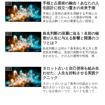
座、干支、さらには姓名判断や手相など
手相と占星術の融合！あなたの人
占い
を用いて、その人にとって...
生設計に役立つ驚きの未来予測
手相と占星術の基本を理解する手相と占
星術は、古くから人々の運命や性格、未
来を読み解くための重要な占い技術とし
て親しまれてきました。これらは異なる
アプローチを持ちながらも、人生の設計
や運勢を知る上で強力なツールとなりま
姓名判断の深層に迫る！名前の秘
占い
す。まずは、それぞれの基...
密が人生に与える影響と開運のコ
ツとは？
姓名判断とは何か？基本的な考え方と歴
史姓名判断は、名前の画数や文字の組み
合わせから、その人の運勢や性格、将来
の可能性を占う伝統的な占術の一つで
す。日本をはじめとした東アジアの文化
圏で長い歴史を持ち、名前という身近な
タロット占いと自己啓発を組み合
占い
情報から人生の傾向を探る手...
わせた、人生を好転させる実践テ
クニック
タロット占いとは？基本の仕組みとその
魅力タロット占いは、古くから用いられ
ている占術の一つで、カードを使って未
来や現状を読み解く方法です。78枚のタ
ロットカードには、それぞれ意味や象徴
が込められており、カードの組み合わせ