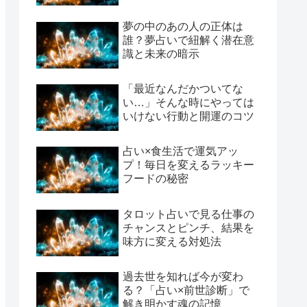
夢の中のあの人の正体は
誰？夢占いで紐解く潜在意
識と未来の暗示
「最近なんだかついてな
い…」そんな時にやっては
いけない行動と開運のコツ
占い×食生活で運気アッ
プ！毎日を変えるラッキー
フードの秘密
タロット占いで見る仕事の
チャンスとピンチ、結果を
味方に変える対処法
過去世を知れば今が変わ
る？「占い×前世診断」で
解き明かす魂の記憶