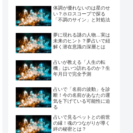
体調が優れないのは星のせ
い？ホロスコープで探る
「不調のサイン」と対処法
夢に現れる謎の人物…実は
未来のヒント？夢占いで紐
解く潜在意識の深層とは
占いが教える「人生の転
機」はいつ訪れるのか？生
年月日で完全予測
占いで「名前の波動」を診
断！今の名前があなたの運
気を下げている可能性に迫
る
占いで見るペットとの前世
の縁！魂のつながりが導く
絆の秘密とは？