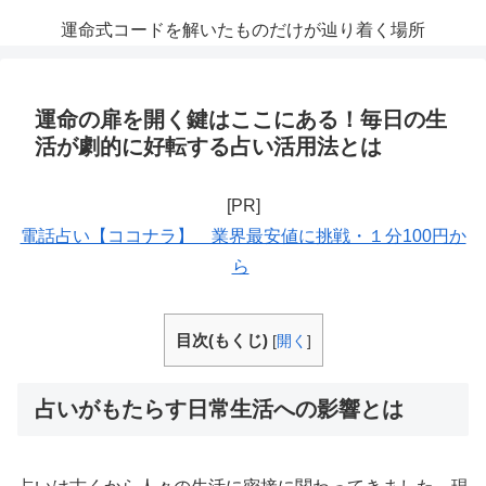
運命式コードを解いたものだけが辿り着く場所
運命の扉を開く鍵はここにある！毎日の生
活が劇的に好転する占い活用法とは
[PR]
電話占い【ココナラ】 業界最安値に挑戦・１分100円か
ら
目次(もくじ)
[
開く
]
占いがもたらす日常生活への影響とは