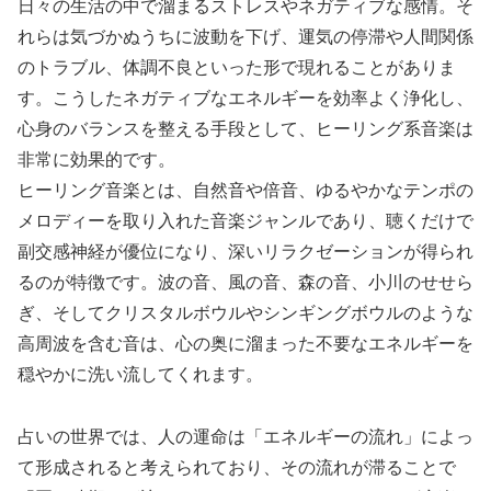
日々の生活の中で溜まるストレスやネガティブな感情。そ
れらは気づかぬうちに波動を下げ、運気の停滞や人間関係
のトラブル、体調不良といった形で現れることがありま
す。こうしたネガティブなエネルギーを効率よく浄化し、
心身のバランスを整える手段として、ヒーリング系音楽は
非常に効果的です。
ヒーリング音楽とは、自然音や倍音、ゆるやかなテンポの
メロディーを取り入れた音楽ジャンルであり、聴くだけで
副交感神経が優位になり、深いリラクゼーションが得られ
るのが特徴です。波の音、風の音、森の音、小川のせせら
ぎ、そしてクリスタルボウルやシンギングボウルのような
高周波を含む音は、心の奥に溜まった不要なエネルギーを
穏やかに洗い流してくれます。
占いの世界では、人の運命は「エネルギーの流れ」によっ
て形成されると考えられており、その流れが滞ることで