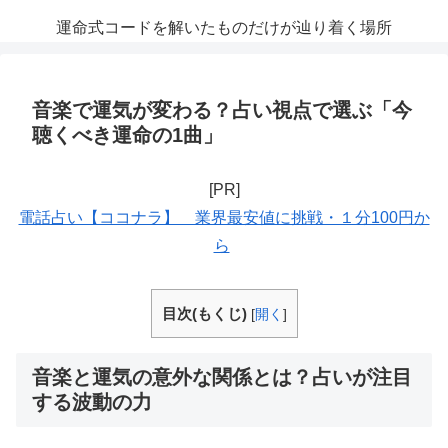
運命式コードを解いたものだけが辿り着く場所
音楽で運気が変わる？占い視点で選ぶ「今
聴くべき運命の1曲」
[PR]
電話占い【ココナラ】 業界最安値に挑戦・１分100円か
ら
目次(もくじ)
[
開く
]
音楽と運気の意外な関係とは？占いが注目
する波動の力